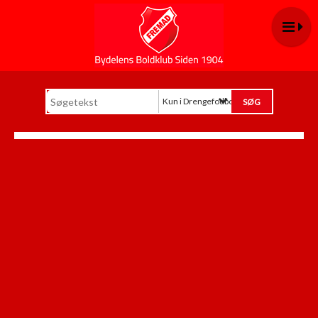
Kun i Drengefodbold